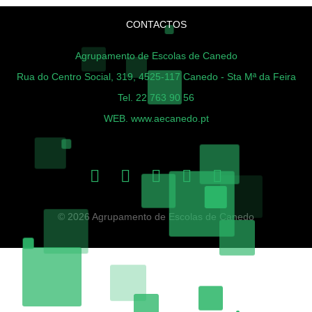
CONTACTOS
Agrupamento de Escolas de Canedo
Rua do Centro Social, 319, 4525-117 Canedo - Sta Mª da Feira
Tel. 22 763 90 56
WEB. www.aecanedo.pt
© 2026 Agrupamento de Escolas de Canedo